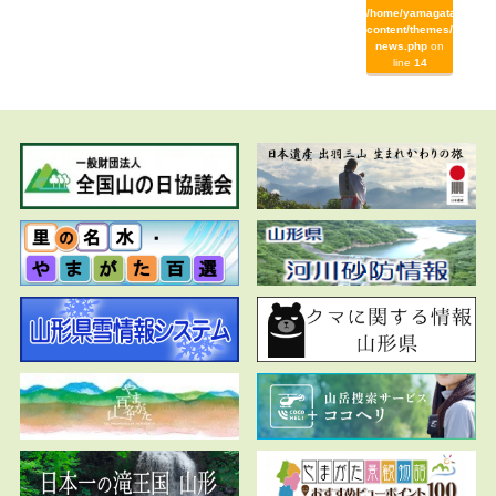
/home/yamagata/yamag
content/themes/yamaga
news.php
on
line
14