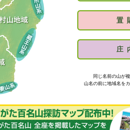
置
庄
同じ名前の山が
山名の前に地域名を