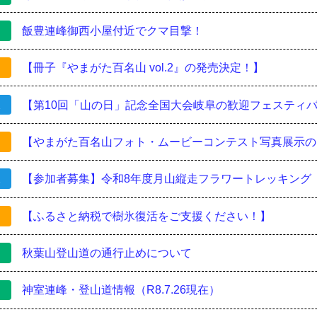
飯豊連峰御西小屋付近でクマ目撃！
【冊子『やまがた百名山 vol.2』の発売決定！】
報
【第10回「山の日」記念全国大会岐阜の歓迎フェスティ
【やまがた百名山フォト・ムービーコンテスト写真展示の
報
【参加者募集】令和8年度月山縦走フラワートレッキング
【ふるさと納税で樹氷復活をご支援ください！】
秋葉山登山道の通行止めについて
神室連峰・登山道情報（R8.7.26現在）