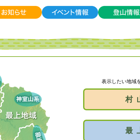
表示したい地域
村
最