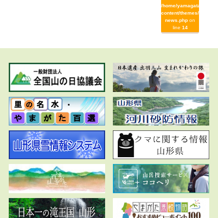
/home/yamagata/yamag
content/themes/yamaga
news.php
on
line
14