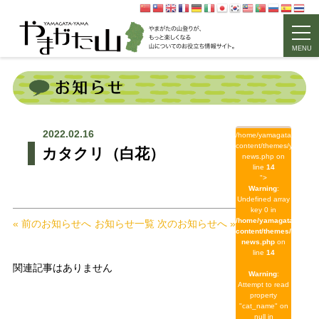
MENU
2022.02.16
/home/yamagata/yamagat
content/themes/yamagat
カタクリ（白花）
news.php on
line
14
">
Warning
:
Undefined array
key 0 in
/home/yamagata/yamag
« 前のお知らせへ
お知らせ一覧
次のお知らせへ »
content/themes/yamaga
news.php
on
line
14
関連記事はありません
Warning
:
Attempt to read
property
"cat_name" on
null in