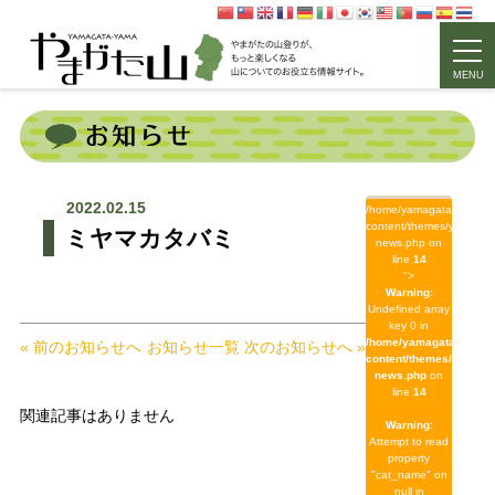
MENU
2022.02.15
/home/yamagata/yamagat
content/themes/yamagat
ミヤマカタバミ
news.php on
line
14
">
Warning
:
Undefined array
key 0 in
/home/yamagata/yamag
« 前のお知らせへ
お知らせ一覧
次のお知らせへ »
content/themes/yamaga
news.php
on
line
14
関連記事はありません
Warning
:
Attempt to read
property
"cat_name" on
null in