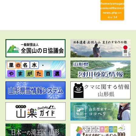
/home/yamagata/yamag
content/themes/yamaga
news.php
on
line
14