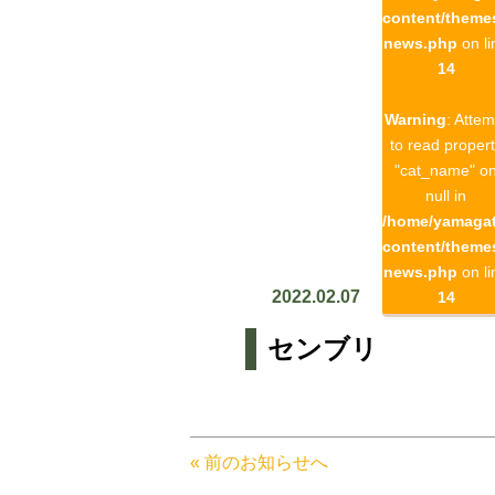
content/theme
news.php
on li
14
Warning
: Attem
to read proper
"cat_name" o
null in
/home/yamagat
content/theme
news.php
on li
2022.02.07
14
センブリ
« 前のお知らせへ