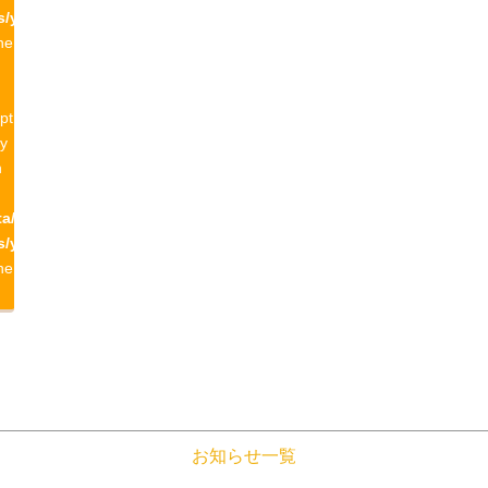
s/yamagatayama/single-
ne
pt
ty
n
a/yamagatayama.com/public_html/wp-
s/yamagatayama/single-
ne
お知らせ一覧