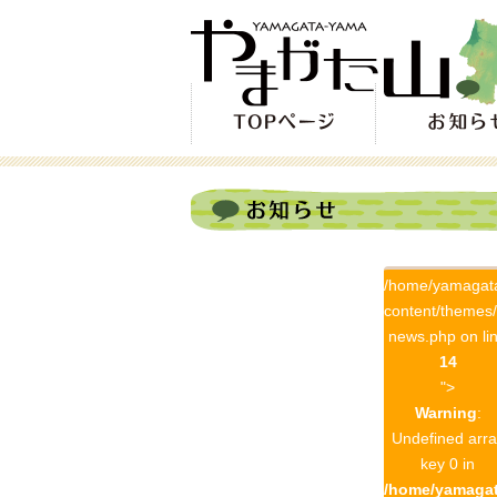
/home/yamagat
content/themes
news.php on li
14
">
Warning
:
Undefined arra
key 0 in
/home/yamagat