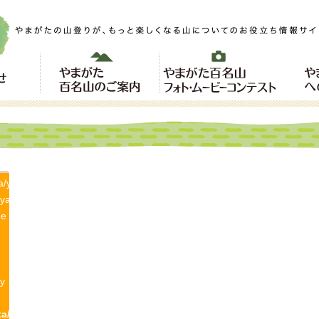
a/yamagatayama.com/public_html/wp-
/yamagatayama/single-
ne
y
a/yamagatayama.com/public_html/wp-