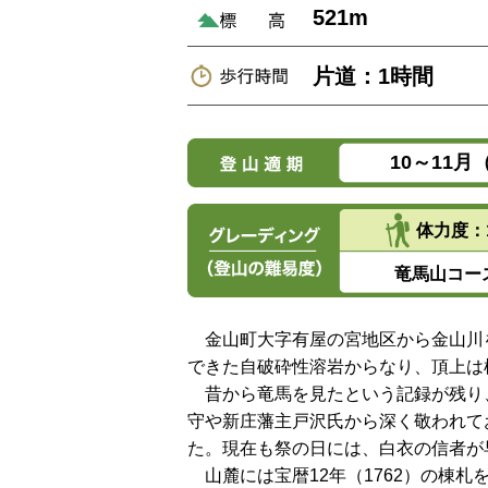
521m
片道：1時間
10～11
体力度：
竜馬山コー
金山町大字有屋の宮地区から金山川
できた自破砕性溶岩からなり、頂上は
昔から竜馬を見たという記録が残り
守や新庄藩主戸沢氏から深く敬われて
た。現在も祭の日には、白衣の信者が
山麓には宝暦12年（1762）の棟