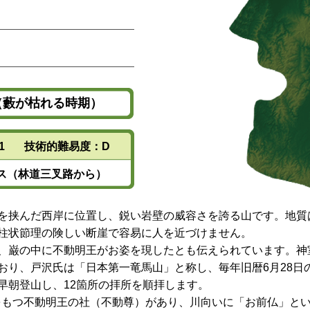
月（藪が枯れる時期）
1
技術的難易度：D
ス（林道三叉路から）
を挟んだ西岸に位置し、鋭い岩壁の威容さを誇る山です。地質
柱状節理の険しい断崖で容易に人を近づけません。
、巌の中に不動明王がお姿を現したとも伝えられています。神
おり、戸沢氏は「日本第一竜馬山」と称し、毎年旧暦6月28日
早朝登山し、12箇所の拝所を順拝します。
札をもつ不動明王の社（不動尊）があり、川向いに「お前仏」と