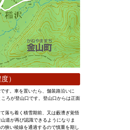
程度）
能です。車を置いたら、舗装路沿いに
たところが登山口です。登山口からは正面
れて落ち着く積雪期前、又は藪漕ぎ覚悟
登山道が再び認識できるようになりま
崖の狭い稜線を通過するので慎重を期し