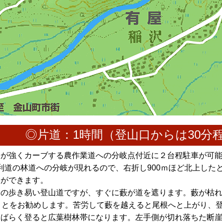
ス
◎片道：1時間（登山口からは30分
路が強くカーブする農作業道への分岐点付近に２台程駐車が可
砂利道の林道への分岐が現れるので、右折し900ｍほど北上し
とができます。
ぐの歩き易い登山道ですが、すぐに藪が道を遮ります。藪が枯
ことをお勧めします。苦労して藪を越えると尾根へと上がり、
しばらく登ると広葉樹林帯になります。左手側が切れ落ちた断