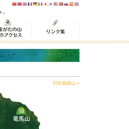
039:薬師山 »