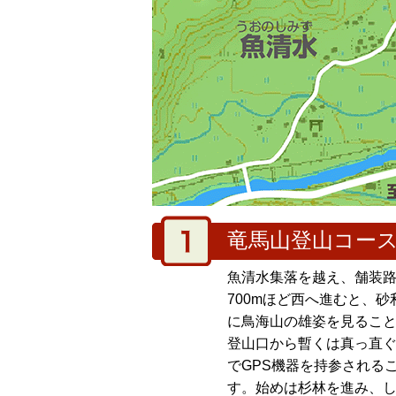
竜馬山登山コー
魚清水集落を越え、舗装
700mほど西へ進むと、
に鳥海山の雄姿を見るこ
登山口から暫くは真っ直
でGPS機器を持参される
す。始めは杉林を進み、