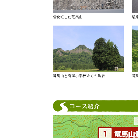
雪化粧した竜馬山
駐
竜馬山と有屋小学校近くの鳥居
竜