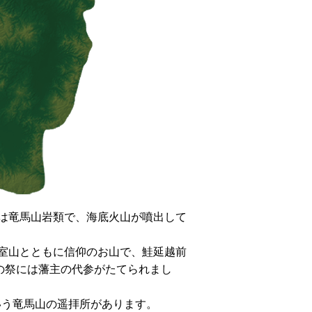
は竜馬山岩類で、海底火山が噴出して
室山とともに信仰のお山で、鮭延越前
の祭には藩主の代参がたてられまし
いう竜馬山の遥拝所があります。