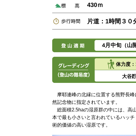
430ｍ
片道：1時間３０
4月中旬（山
体力度：
大谷
摩耶連峰の北縁に位置する熊野長峰に
然記念物に指定されています。
総面積2.5haの湿原群の中には、
本で最も小さいと言われているハッチ
術的価値の高い湿原です。