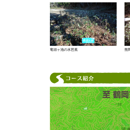
竜頭ヶ池の水芭蕉
熊