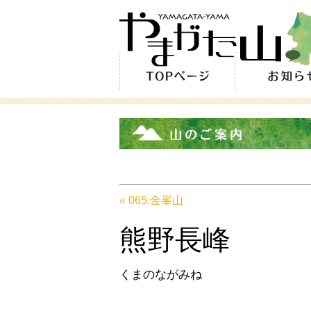
« 065:金峯山
熊野長峰
くまのながみね