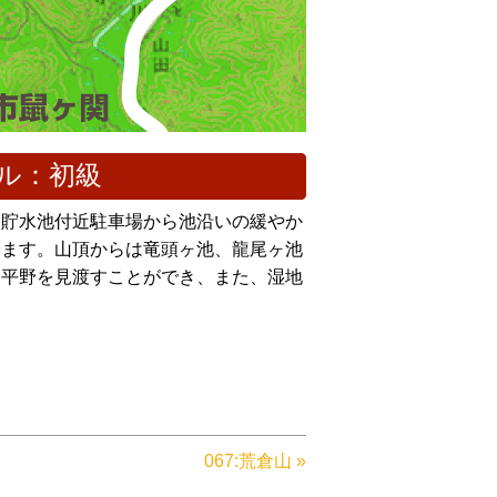
ベル：初級
谷貯水池付近駐車場から池沿いの緩やか
います。山頂からは竜頭ヶ池、龍尾ヶ池
内平野を見渡すことができ、また、湿地
067:荒倉山 »