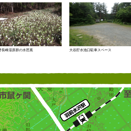
野長峰湿原群の水芭蕉
大谷貯水池口駐車スペース