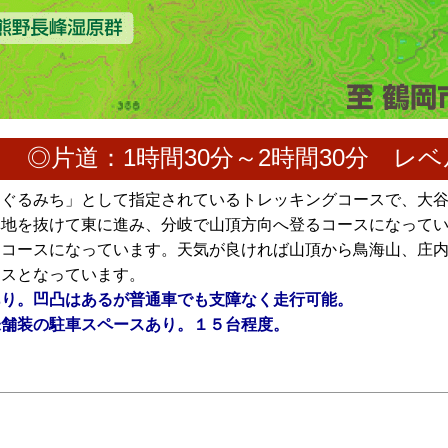
ス
◎片道：1時間30分～2時間30分 レ
めぐるみち」として指定されているトレッキングコースで、大
林地を抜けて東に進み、分岐で山頂方向へ登るコースになって
るコースになっています。天気が良ければ山頂から鳥海山、庄
ースとなっています。
あり。凹凸はあるが普通車でも支障なく走行可能。
未舗装の駐車スペースあり。１５台程度。