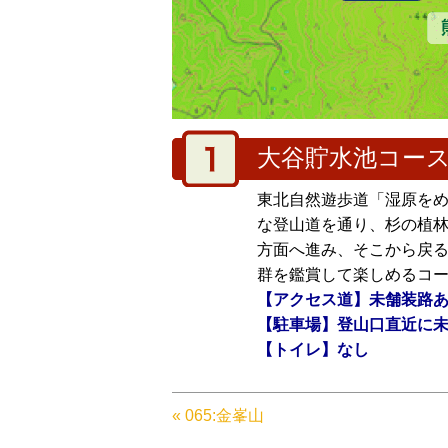
大谷貯水池コー
東北自然遊歩道「湿原を
な登山道を通り、杉の植
方面へ進み、そこから戻
群を鑑賞して楽しめるコ
【アクセス道】未舗装路
【駐車場】登山口直近に
【トイレ】なし
« 065:金峯山