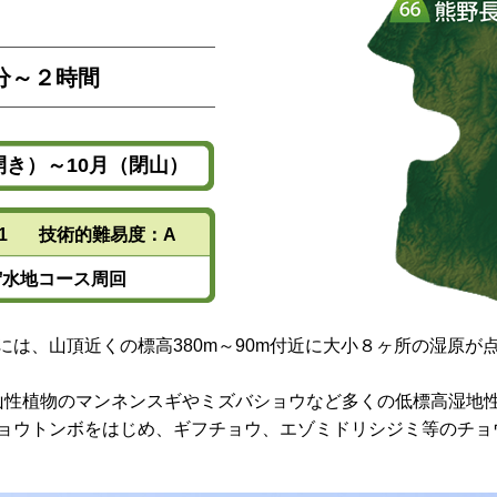
分～２時間
開き）～10月（閉山）
1
技術的難易度：A
貯水地コース周回
は、山頂近くの標高380m～90m付近に大小８ヶ所の湿原が
高山性植物のマンネンスギやミズバショウなど多くの低標高湿地
ョウトンボをはじめ、ギフチョウ、エゾミドリシジミ等のチョ