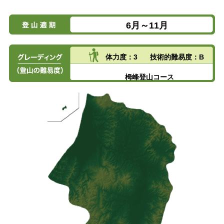
6月～11月
体力度：3
技術的難易度：B
栂峰登山コース