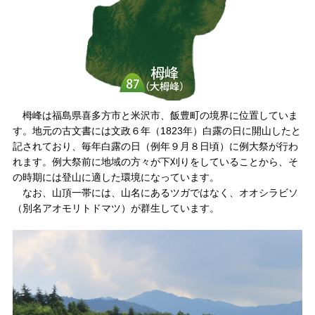
栂峰は福島県喜多方市と米沢市、飯豊町の境界に位置していま
す。地元の古文書には文政６年（1823年）白露の日に開山したと
記されており、毎年白露の日（例年９月８日頃）に例大祭が行わ
れます。例大祭前に地域の方々が下刈りをしていることから、そ
の時期には登山に適した環境になっています。
なお、山頂一帯には、山名にあるツガではなく、オオシラビソ
（別名アオモリトドマツ）が群生しています。