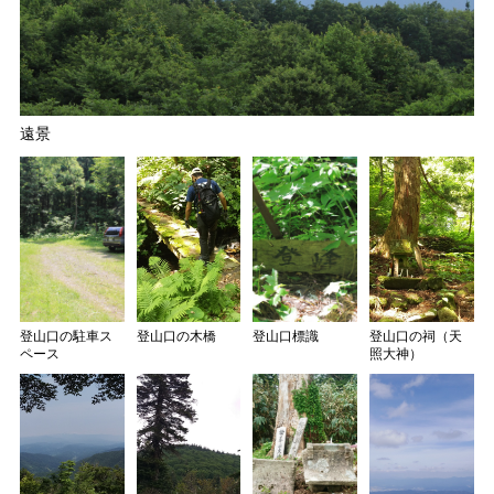
遠景
登山口の駐車ス
登山口の木橋
登山口標識
登山口の祠（天
ペース
照大神）