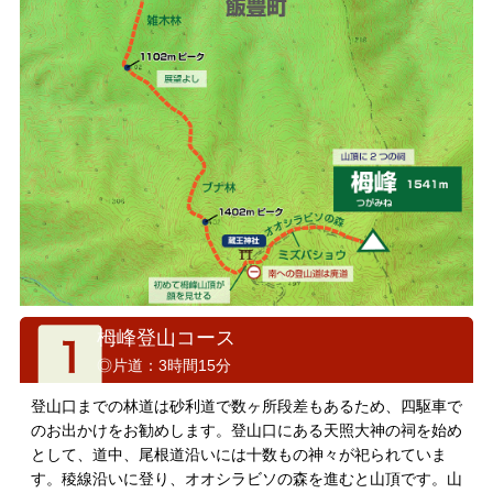
栂峰登山コース
◎片道：3時間15分
登山口までの林道は砂利道で数ヶ所段差もあるため、四駆車で
のお出かけをお勧めします。登山口にある天照大神の祠を始め
として、道中、尾根道沿いには十数もの神々が祀られていま
す。稜線沿いに登り、オオシラビソの森を進むと山頂です。山