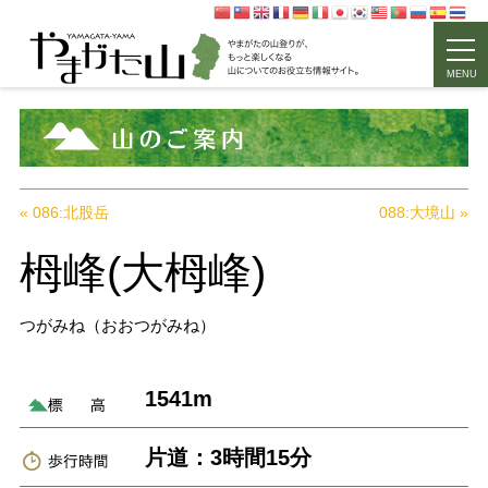
MENU
« 086:北股岳
088:大境山 »
栂峰(大栂峰)
つがみね（おおつがみね）
1541m
片道：3時間15分