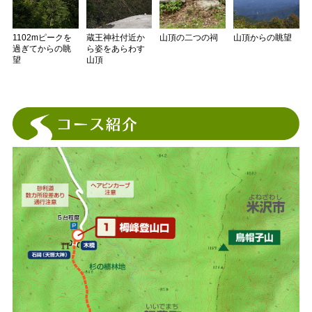
1102mピークを
蔵王神社付近か
山頂の二つの祠
山頂からの眺望
過ぎてからの眺
ら姿をあらわす
望
山頂