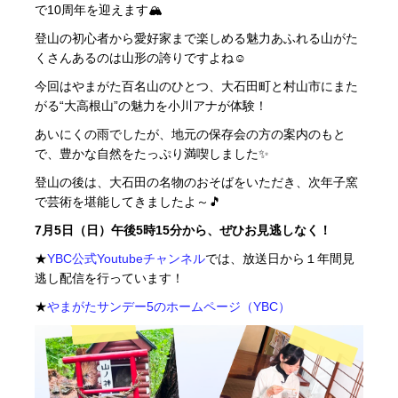
で10周年を迎えます🏔
登山の初心者から愛好家まで楽しめる魅力あふれる山がた
くさんあるのは山形の誇りですよね☺
今回はやまがた百名山のひとつ、大石田町と村山市にまた
がる“大高根山”の魅力を小川アナが体験！
あいにくの雨でしたが、地元の保存会の方の案内のもと
で、豊かな自然をたっぷり満喫しました✨
登山の後は、大石田の名物のおそばをいただき、次年子窯
で芸術を堪能してきましたよ～🎵
7月5日（日）午後5時15分から、ぜひお見逃しなく！
★
YBC公式Youtubeチャンネル
では、放送日から１年間見
逃し配信を行っています！
★
やまがたサンデー5のホームページ（YBC）