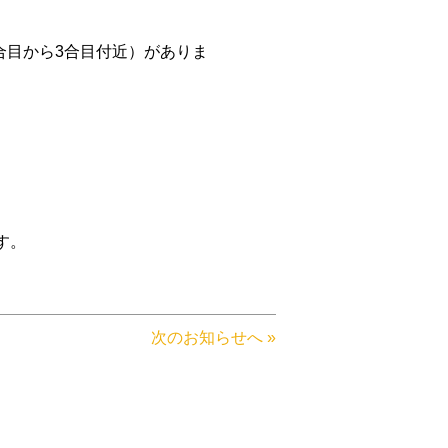
合目から3合目付近）がありま
す。
次のお知らせへ »