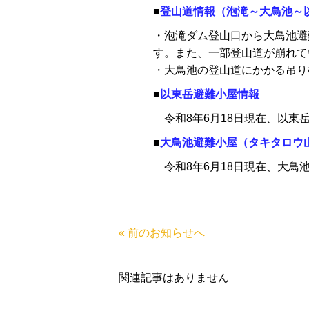
■
登山道情報（泡滝～大鳥池～
・泡滝ダム登山口から大鳥池避
す。また、一部登山道が崩れて
・大鳥池の登山道にかかる吊り
■
以東岳避難小屋情報
令和8年6月18日現在、以東
■
大鳥池避難小屋（タキタロウ
令和8年6月18日現在、大鳥
« 前のお知らせへ
関連記事はありません