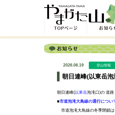
2026.06.19
登山情報
朝日連峰(以東岳泡
朝日連峰(
以東岳
泡滝口)の 道
■
市道泡滝大鳥線の通行につい
市道泡滝大鳥線の冬季閉鎖は令