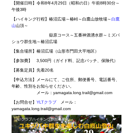
【開催日時】令和8年4月29日（昭和の日）午前8時30分～
午後3時
【ハイキング行程】椿沼広場～椿峠～白鷹山放牧場～
白鷹
山
山頂～
嶽原コース～五番神酒湧水群～ミズバ
ショウ群生地～椿沼広場
【集合場所】椿沼広場（山形市門田大平地区）
【参加費】 3,500円（ガイド料、記念バッチ、保険代）
【募集定員】先着20名
【申込方法】メールにて、ご住所、郵便番号、電話番号、
年齢、性別をお知らせください。
メール：yamagata.long.trail@gmail.com
【お問合せ】
YLTクラブ
メール：
yamagata.long.trail@gmail.com