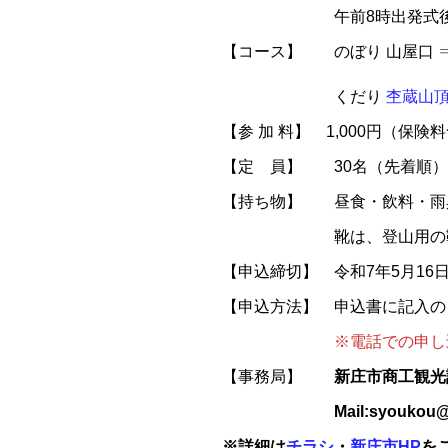
午前8時出発式後登山開始 
【コース】 のぼり 山屋口 ⇒
くだり
杢蔵山
【参 加 料】 1,000円（保険
【定 員】 30名（先着順）
【持ち物】 昼食・飲料・雨
靴は、登山用の靴を
【申込締切】 令和7年5月16
【申込方法】 申込書に記入の
※電話での申し込み
【事務局】
新庄市商工観光課 観
Mail:syoukou@c
※詳細は
チラシ
・
新庄市HP
を