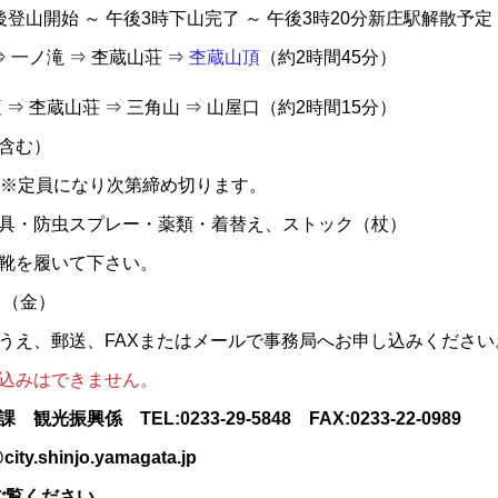
～ 午後3時下山完了 ～ 午後3時20分新庄駅解散予定
 一ノ滝 ⇒ 杢蔵山荘 ⇒
杢蔵山頂
（約2時間45分）
頂
⇒ 杢蔵山荘 ⇒ 三角山 ⇒ 山屋口（約2時間15分）
料含む）
※定員になり次第締め切ります。
具・防虫スプレー・薬類・着替え、ストック（杖）
履いて下さい。
日（金）
うえ、郵送、FAXまたはメールで事務局へお申し込みください
はできません。
光振興係 TEL:0233-29-5848 FAX:0233-22-0989
ity.shinjo.yamagata.jp
ご覧ください。