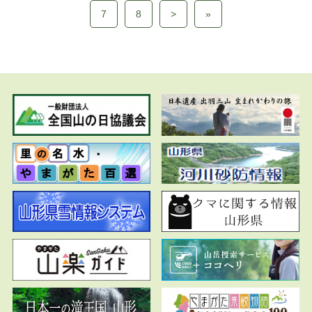
7
8
>
»