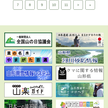
7
8
9
10
11
>
»