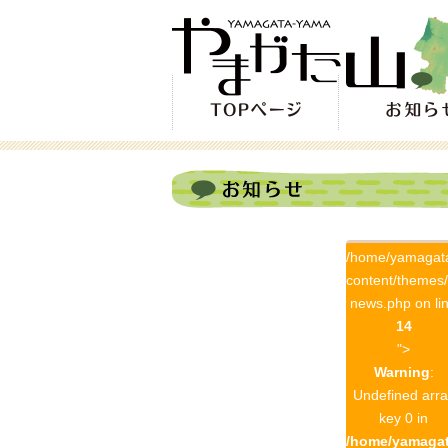
/home/yamagat
content/themes
news.php on li
14
">
Warning
:
Undefined arra
key 0 in
/home/yamagat