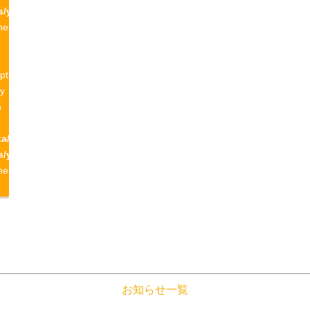
s/yamagatayama/single-
ne
pt
ty
n
a/yamagatayama.com/public_html/wp-
s/yamagatayama/single-
ne
お知らせ一覧