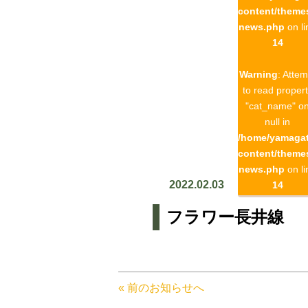
content/theme
news.php
on li
14
Warning
: Attem
to read proper
"cat_name" o
null in
/home/yamagat
content/theme
news.php
on li
2022.02.03
14
フラワー長井線
« 前のお知らせへ