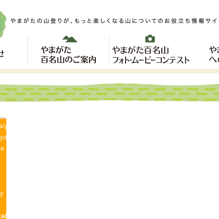
a/yamagatayama.com/public_html/wp-
/yamagatayama/single-
ne
y
a/yamagatayama.com/public_html/wp-