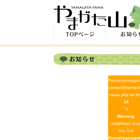
/home/yamagat
content/themes
news.php on li
14
">
Warning
:
Undefined arra
key 0 in
/home/yamagat