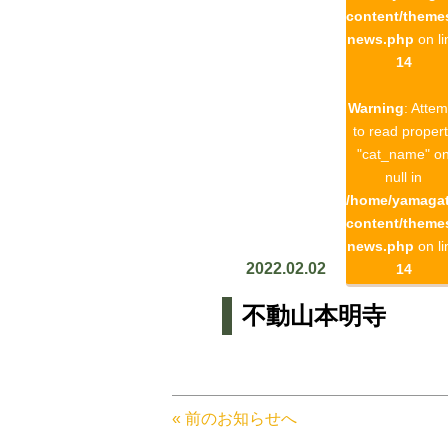
content/theme
news.php
on li
14
Warning
: Attem
to read proper
"cat_name" o
null in
/home/yamagat
content/theme
news.php
on li
2022.02.02
14
不動山本明寺
« 前のお知らせへ