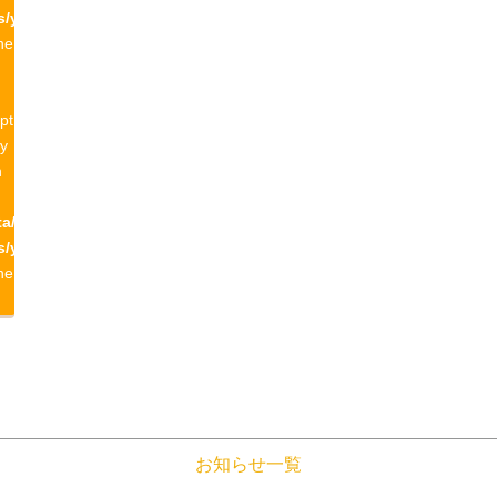
s/yamagatayama/single-
ne
pt
ty
n
a/yamagatayama.com/public_html/wp-
s/yamagatayama/single-
ne
お知らせ一覧