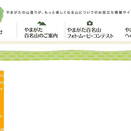
a/yamagatayama.com/public_html/wp-
/yamagatayama/single-
ne
y
a/yamagatayama.com/public_html/wp-