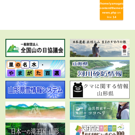
/home/yamagata/yamag
content/themes/yamaga
news.php
on
line
14