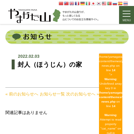
MENU
2022.02.03
/home/yamagata/yamagat
content/themes/yamagat
封人（ほうじん）の家
news.php on
line
14
">
Warning
:
Undefined array
key 0 in
/home/yamagata/yamag
« 前のお知らせへ
お知らせ一覧
次のお知らせへ »
content/themes/yamaga
news.php
on
line
14
関連記事はありません
Warning
:
Attempt to read
property
"cat_name" on
null in