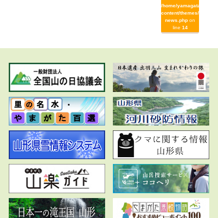
/home/yamagata/yamag
content/themes/yamaga
news.php
on
line
14