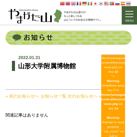
MENU
2022.01.31
/home/yamagata/yamagat
content/themes/yamagat
山形大学附属博物館
news.php on
line
14
">
Warning
:
Undefined array
key 0 in
/home/yamagata/yamag
« 前のお知らせへ
お知らせ一覧
次のお知らせへ »
content/themes/yamaga
news.php
on
line
14
関連記事はありません
Warning
:
Attempt to read
property
"cat_name" on
null in