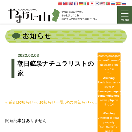
MENU
2022.02.03
/home/yamagata/yamagat
content/themes/yamagat
朝日鉱泉ナチュラリストの
news.php on
line
14
家
">
Warning
:
Undefined array
key 0 in
/home/yamagata/yamag
content/themes/yamaga
news.php
on
« 前のお知らせへ
お知らせ一覧
次のお知らせへ »
line
14
Warning
:
Attempt to read
関連記事はありません
property
"cat_name" on
null in