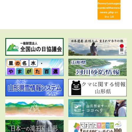
/home/yamagata/yamag
content/themes/yamaga
news.php
on
line
14