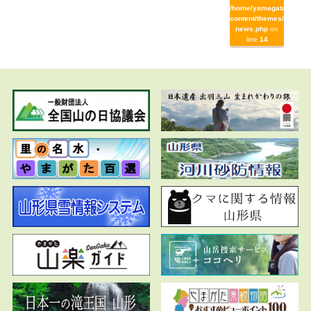
/home/yamagata/yamag
content/themes/yamaga
news.php
on
line
14