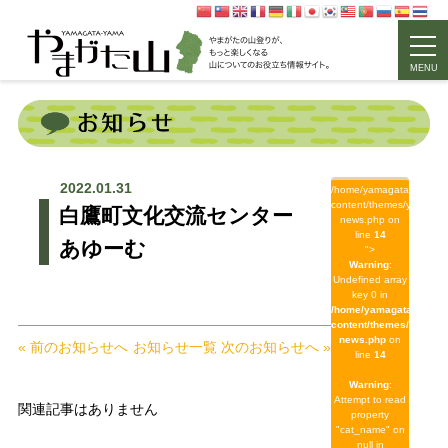
MENU
2022.01.31
/home/yamagata/yamagat
content/themes/yamagat
白鷹町文化交流センター
news.php on
line
14
あゆーむ
">
Warning
:
Undefined array
key 0 in
/home/yamagata/yamag
content/themes/yamaga
news.php
on
« 前のお知らせへ
お知らせ一覧
次のお知らせへ »
line
14
Warning
:
Attempt to read
関連記事はありません
property
"cat_name" on
null in