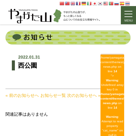
MENU
2022.01.31
/home/yamagata/yamagat
content/themes/yamagat
西公園
news.php on
line
14
">
Warning
:
Undefined array
key 0 in
/home/yamagata/yamag
« 前のお知らせへ
お知らせ一覧
次のお知らせへ »
content/themes/yamaga
news.php
on
line
14
関連記事はありません
Warning
:
Attempt to read
property
"cat_name" on
null in