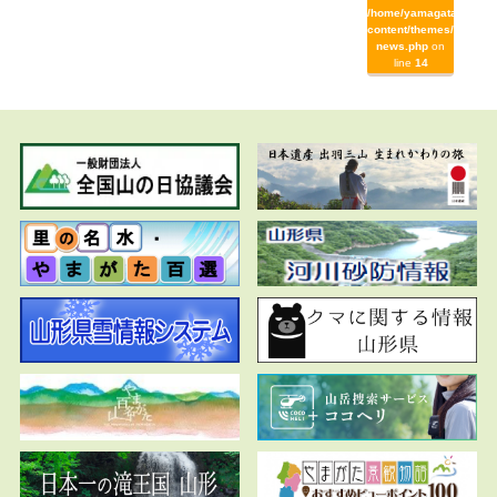
/home/yamagata/yamag
content/themes/yamaga
news.php
on
line
14