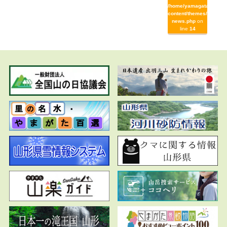
/home/yamagata/yamag
content/themes/yamaga
news.php
on
line
14