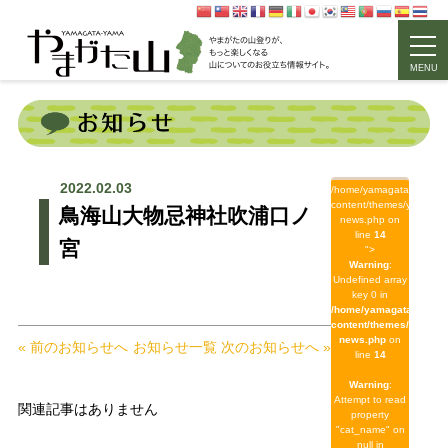
MENU
2022.02.03
/home/yamagata/yamagat
content/themes/yamagat
鳥海山大物忌神社吹浦口ノ
news.php on
line
14
宮
">
Warning
:
Undefined array
key 0 in
/home/yamagata/yamag
content/themes/yamaga
news.php
on
« 前のお知らせへ
お知らせ一覧
次のお知らせへ »
line
14
Warning
:
Attempt to read
関連記事はありません
property
"cat_name" on
null in