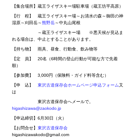
【集合場所】蔵王ライザスキー場駐車場（蔵王坊平高原）
【行 程】 蔵王ライザスキー場～お清水の森～御田の神
湿原～刈田岳～
熊野岳
～中丸山尾根
～蔵王ライザスキー場 ※悪天候が見込ま
れる場合は、中止とすることがあります。
【持ち物】 雨具、昼食、行動食、飲み物等
【定 員】 20名（6時間の登山行動が可能な方で先着
順）
【参加費】 3,000円（保険料・ガイド料等含む）
【申 込】
東沢古道保存会ホームページ申込フォーム
又
は
東沢古道保存会へメールで。
higashizawa@zaokodo.jp
【申込締切】6月30日（火）
【お問合せ】
東沢古道保存会
higashizawakodo@gmail.com