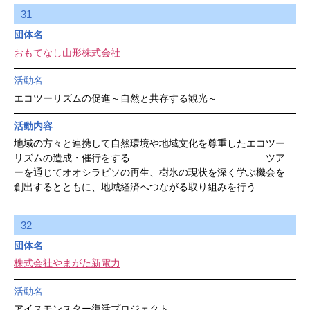
31
団体名
おもてなし山形株式会社
活動名
エコツーリズムの促進～自然と共存する観光～
活動内容
地域の方々と連携して自然環境や地域文化を尊重したエコツー
リズムの造成・催行をする ツア
ーを通じてオオシラビソの再生、樹氷の現状を深く学ぶ機会を
創出するとともに、地域経済へつながる取り組みを行う
32
団体名
株式会社やまがた新電力
活動名
アイスモンスター復活プロジェクト