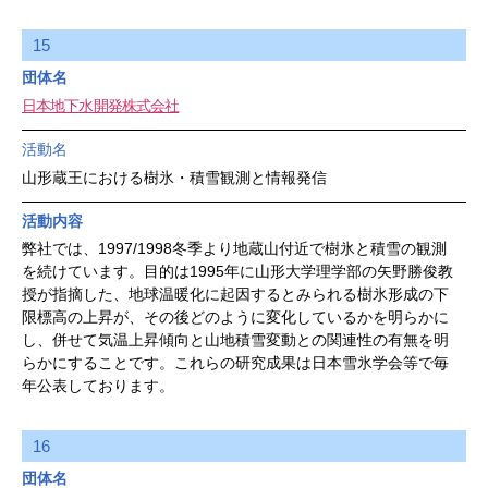
15
団体名
日本地下水開発株式会社
活動名
山形蔵王における樹氷・積雪観測と情報発信
活動内容
弊社では、1997/1998冬季より地蔵山付近で樹氷と積雪の観測
を続けています。目的は1995年に山形大学理学部の矢野勝俊教
授が指摘した、地球温暖化に起因するとみられる樹氷形成の下
限標高の上昇が、その後どのように変化しているかを明らかに
し、併せて気温上昇傾向と山地積雪変動との関連性の有無を明
らかにすることです。これらの研究成果は日本雪氷学会等で毎
年公表しております。
16
団体名