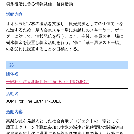
樹氷復活に係る情報発信、啓発活動
活動内容
オオシラビソ林の復活を支援し、観光資源としての価値向上を
推進するため、県内会員スキー場にお越しのスキーヤー、ボー
ダーに対して、情報発信を行う。また、今後、会員スキー場に
樹氷募金を設置し募金活動を行う。特に「蔵王温泉スキー場」
の各受付に設置することを目標とする。
36
団体名
一般社団法人JUMP for The Earth PROJECT
活動名
JUMP for The Earth PROJECT
活動内容
高梨沙羅を発起人とした社会貢献プロジェクトの一環として、
蔵王山クリーン作戦に参加し樹氷の減少と気候変動の関係や自
然資源を次世代に継承する意義を参加者全員で考え、行動する