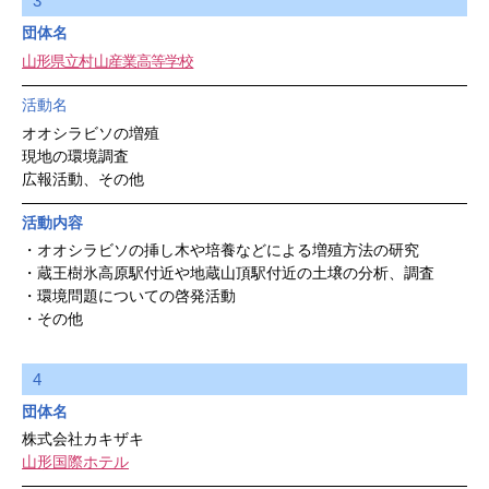
3
団体名
山形県立村山産業高等学校
活動名
オオシラビソの増殖
現地の環境調査
広報活動、その他
活動内容
・オオシラビソの挿し木や培養などによる増殖方法の研究
・蔵王樹氷高原駅付近や地蔵山頂駅付近の土壌の分析、調査
・環境問題についての啓発活動
・その他
4
団体名
株式会社カキザキ
山形国際ホテル