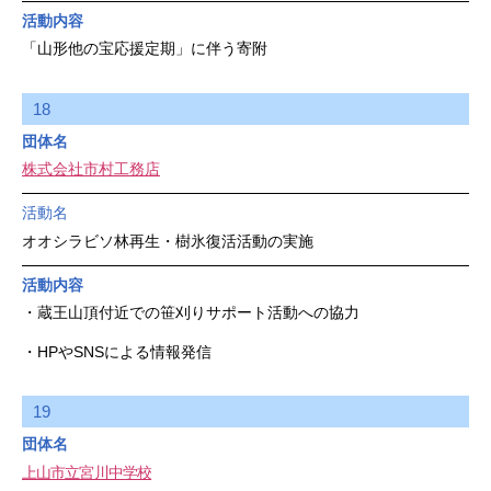
活動内容
「山形他の宝応援定期」に伴う寄附
18
団体名
株式会社市村工務店
活動名
オオシラビソ林再生・樹氷復活活動の実施
活動内容
・蔵王山頂付近での笹刈りサポート活動への協力
・HPやSNSによる情報発信
19
団体名
上山市立宮川中学校