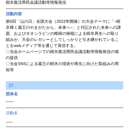
樹氷復活県民会議活動等情報発信
活動内容
第6回「山の日」全国大会（2022年開催）の大会テーマに「~樹
氷輝く蔵王のやまがたから、未来へ~」と付記された未来への課
題、およびオオシラビソの稚樹の移植による樹氷再生への取り
組みが、大会のレガシーとしてしっかりと引き継がれているこ
とをwebメディア等を通じて発信する。
〇当会ホームページでの樹氷復活県民会議活動等情報発信の場
の提供
〇当会SNSによる蔵王の樹氷の現状や再生に向けた取組みの周
知等
27
団体名
——
活動名
___