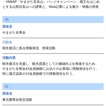
・YAMAP「やまがた百名山」バッジキャンペーン：蔵王をはじめ
とする山形百名山への誘客と、Web記事による魅力・情報の啓発
40
団体名
やまがた女将会
活動名
樹氷復活に係る情報発信、啓発活動
活動内容
樹氷復活を支援し、観光資源としての価値向上を推進するため、
やまがた女将会43会員旅館にお泊りのお客様に情報発信を行う。
特に蔵王温泉の13会員旅館での情報発信を行う。
41
団体名
東北農尊自然交流館